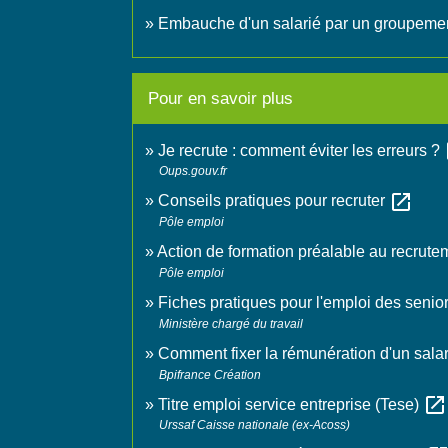
Embauche d'un salarié par un groupement
Pour en savoir plus
o
Je recrute : comment éviter les erreurs ?
Oups.gouv.fr
open_in_new
Conseils pratiques pour recruter
Pôle emploi
Action de formation préalable au recrut
Pôle emploi
Fiches pratiques pour l'emploi des senio
Ministère chargé du travail
Comment fixer la rémunération d'un sala
Bpifrance Création
open_in_new
Titre emploi service entreprise (Tese)
Urssaf Caisse nationale (ex-Acoss)