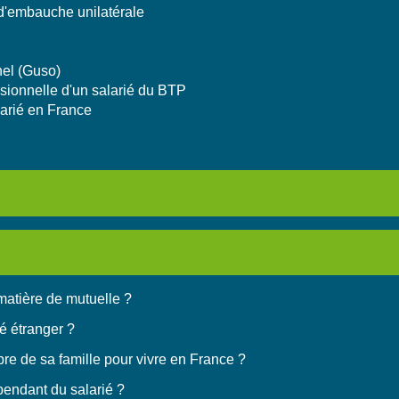
 d'embauche unilatérale
nel (Guso)
essionnelle d'un salarié du BTP
larié en France
matière de mutuelle ?
é étranger ?
re de sa famille pour vivre en France ?
pendant du salarié ?