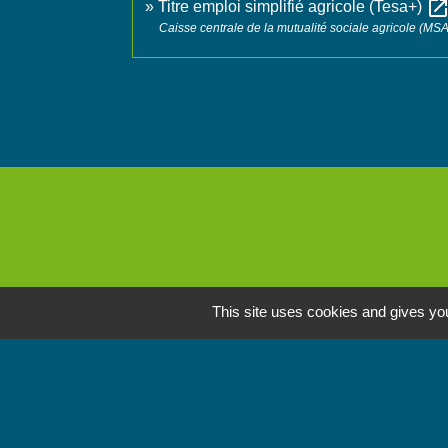
open_in_ne
Titre emploi simplifié agricole (Tesa+)
Caisse centrale de la mutualité sociale agricole (MSA
This site uses cookies and gives you