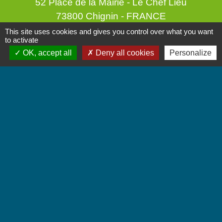
52 Place de la Mairie - Le Chef Lieu
73800 Chignin - FRANCE
+33 4 79 28 10 12
This site uses cookies and gives you control over what you want
to activate
Contact par formulaire
OK, accept all
Deny all cookies
Personalize
Accueil du public
Lundi et Jeudi de 16h à 19h.
Vendredi de 9h à 12h.
Liens
Communauté de Communes Coeur de Savoie
Jumelages