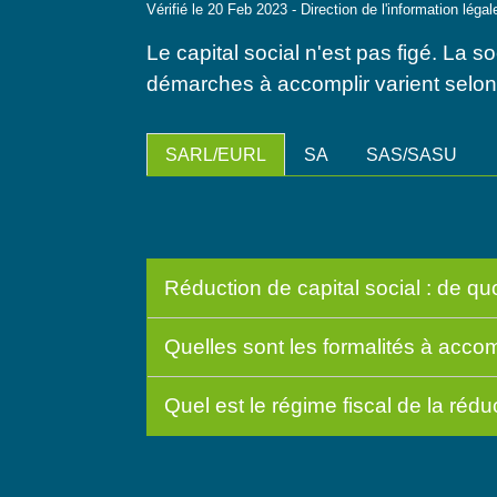
Vérifié le 20 Feb 2023 - Direction de l'information léga
Le capital social n'est pas figé. La 
démarches à accomplir varient selo
SARL/EURL
SA
SAS/SASU
Réduction de capital social : de quoi
Quelles sont les formalités à accomp
Quel est le régime fiscal de la rédu