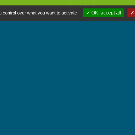
Commune de Chignin
 control over what you want to activate
OK, accept all
52 Place de la Mairie - Le Chef Lieu
73800 Chignin - FRANCE
+33 4 79 28 10 12
Contact par formulaire
Accueil du public
Lundi et Jeudi de 16h à 19h.
Vendredi de 9h à 12h.
iens
unes Coeur de Savoie