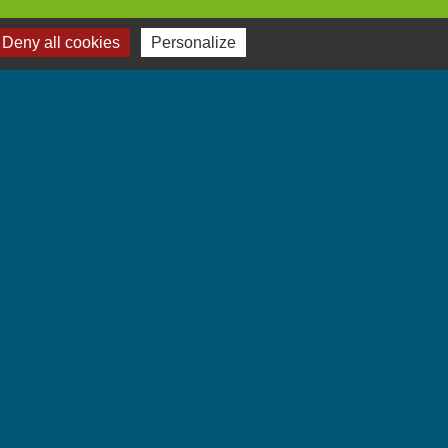
Deny all cookies
Personalize
Jumelages
Villarbasse - Italie