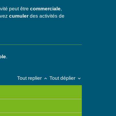
ivité peut être
commerciale
,
uvez
cumuler
des activités de
ole
.
Tout replier
Tout déplier
keyboard_arrow_up
keyboard_arrow_down