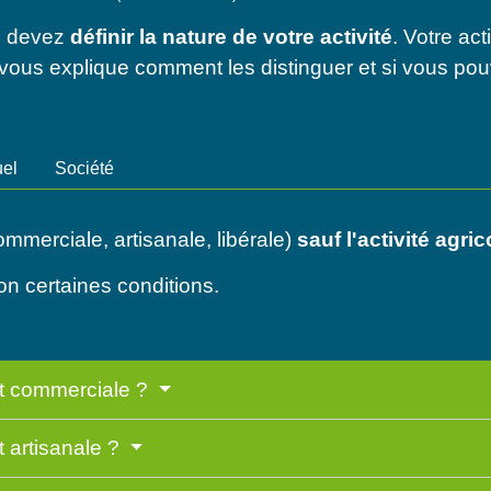
us devez
définir la nature de votre activité
. Votre act
 vous explique comment les distinguer et si vous po
uel
Société
ommerciale, artisanale, libérale)
sauf l'activité agric
lon certaines conditions.
st commerciale ?
t artisanale ?