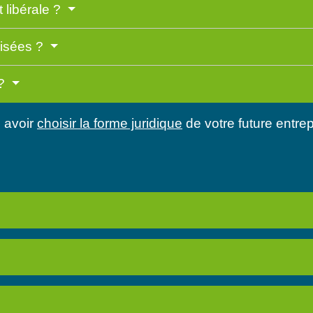
t libérale ?
risées ?
 ?
 avoir
choisir la forme juridique
de votre future entrep