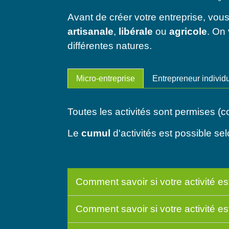
Avant de créer votre entreprise, vo
artisanale
,
libérale
ou
agricole
. On
différentes natures.
Micro-entreprise
Entrepreneur individ
Toutes les activités sont permises (c
Le
cumul
d'activités est possible se
Comment savoir si votre activité e
Comment savoir si votre activité es