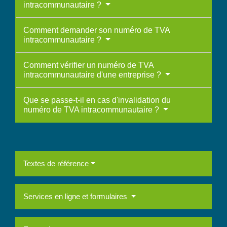
intracommunautaire ?
Comment demander son numéro de TVA
intracommunautaire ?
Comment vérifier un numéro de TVA
intracommunautaire d'une entreprise ?
Que se passe-t-il en cas d'invalidation du
numéro de TVA intracommunautaire ?
Textes de référence
Services en ligne et formulaires