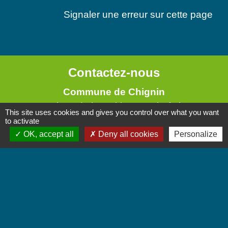
Signaler une erreur sur cette page
Contactez-nous
Commune de Chignin
52 Place de la Mairie - Le Chef Lieu
This site uses cookies and gives you control over what you want
73800 Chignin - FRANCE
to activate
+33 4 79 28 10 12
OK, accept all
Deny all cookies
Personalize
Contact par formulaire
Accueil du public
Lundi et Jeudi de 16h à 19h.
Vendredi de 9h à 12h.