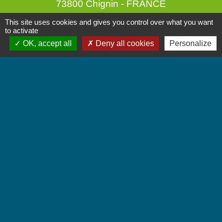
73800 Chignin - FRANCE
+33 4 79 28 10 12
This site uses cookies and gives you control over what you want
to activate
Contact par formulaire
OK, accept all
Deny all cookies
Personalize
Accueil du public
Lundi et Jeudi de 16h à 19h.
Vendredi de 9h à 12h.
Liens
Communauté de Communes Coeur de Savoie
Jumelages
Villarbasse - Italie