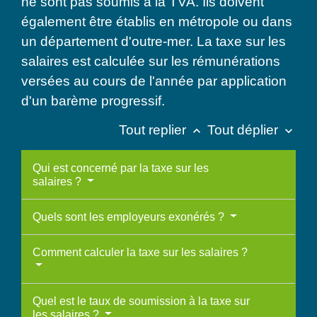
ne sont pas soumis à la TVA. Ils doivent
également être établis en métropole ou dans
un département d'outre-mer. La taxe sur les
salaires est calculée sur les rémunérations
versées au cours de l'année par application
d'un barème progressif.
Tout replier
Tout déplier
keyboard_arrow_up
keyboard_arrow_down
Qui est concerné par la taxe sur les
salaires ?
Quels sont les employeurs exonérés ?
Comment calculer la taxe sur les salaires ?
Quel est le taux de soumission à la taxe sur
les salaires ?