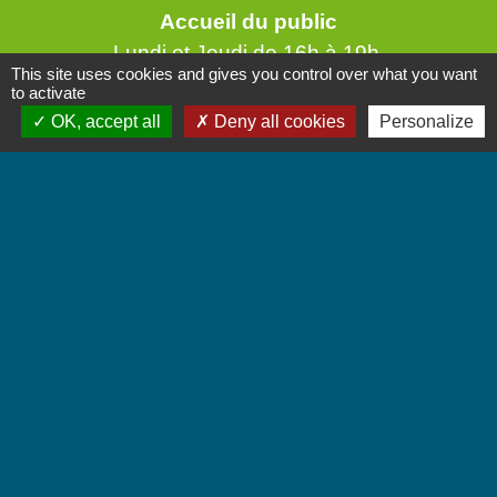
Accueil du public
Lundi et Jeudi de 16h à 19h.
This site uses cookies and gives you control over what you want
Vendredi de 9h à 12h.
to activate
OK, accept all
Deny all cookies
Personalize
Liens
Communauté de Communes Coeur de Savoie
Jumelages
Villarbasse - Italie
Mentions légales
-
Politique de confidentialité
-
Accessibilité
-
Plan du site
-