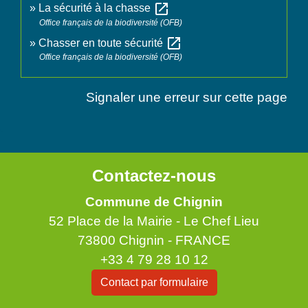
open_in_new
La sécurité à la chasse
Office français de la biodiversité (OFB)
open_in_new
Chasser en toute sécurité
Office français de la biodiversité (OFB)
Signaler une erreur sur cette page
Contactez-nous
Commune de Chignin
52 Place de la Mairie - Le Chef Lieu
73800 Chignin - FRANCE
+33 4 79 28 10 12
Contact par formulaire