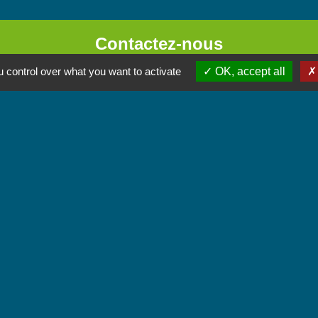
Contactez-nous
Commune de Chignin
 control over what you want to activate
OK, accept all
52 Place de la Mairie - Le Chef Lieu
73800 Chignin - FRANCE
+33 4 79 28 10 12
Contact par formulaire
Accueil du public
Lundi et Jeudi de 16h à 19h.
Vendredi de 9h à 12h.