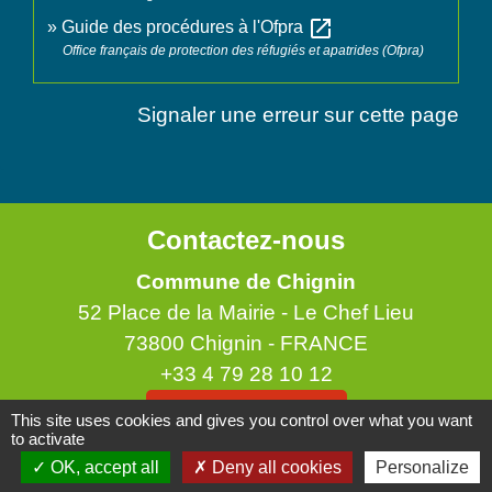
open_in_new
Guide des procédures à l'Ofpra
Office français de protection des réfugiés et apatrides (Ofpra)
Signaler une erreur sur cette page
Contactez-nous
Commune de Chignin
52 Place de la Mairie - Le Chef Lieu
73800 Chignin - FRANCE
+33 4 79 28 10 12
Contact par formulaire
This site uses cookies and gives you control over what you want
to activate
OK, accept all
Deny all cookies
Personalize
Accueil du public