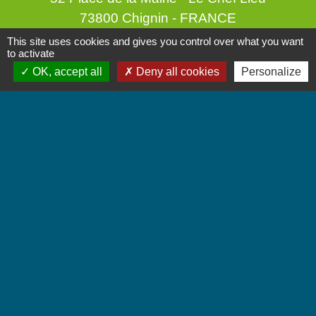
73800 Chignin - FRANCE
+33 4 79 28 10 12
This site uses cookies and gives you control over what you want
to activate
Contact par formulaire
OK, accept all
Deny all cookies
Personalize
Accueil du public
Lundi et Jeudi de 16h à 19h.
Vendredi de 9h à 12h.
Liens
Communauté de Communes Coeur de Savoie
Jumelages