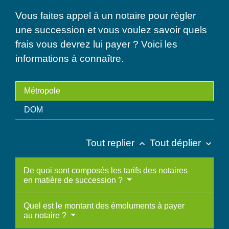
Vous faites appel à un notaire pour régler
une succession et vous voulez savoir quels
frais vous devrez lui payer ? Voici les
informations à connaître.
Métropole
DOM
Tout replier
Tout déplier
keyboard_arrow_up
keyboard_arrow_down
De quoi sont composés les tarifs des notaires
en matière de succession ?
Quel est le montant des émoluments à payer
au notaire ?