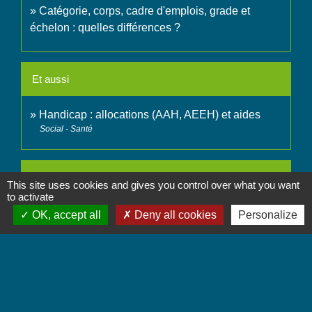
Catégorie, corps, cadre d'emplois, grade et
échelon : quelles différences ?
Et aussi
Handicap : allocations (AAH, AEEH) et aides
Social - Santé
Pour en savoir plus
This site uses cookies and gives you control over what you want
to activate
Avis de recrutement de travailleurs handicapés
OK, accept all
Deny all cookies
Personalize
open_in_new
dans la fonction publique
Ministère chargé de la fonction publique
Fonds pour l'insertion des personnes handicapées
open_in_new
dans la fonction publique (FIPHFP)
Fonds pour l'insertion des personnes handicapées dans la
fonction publique