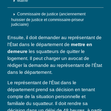
arrow_right
Mairie
arrow_right
Commissaire de justice (anciennement
huissier de justice et commissaire-priseur
judiciaire)
Ensuite, il doit demander au représentant de
l'État dans le département de
mettre en
demeure
les squatteurs de quitter le
logement. Il peut charger un avocat de
rédiger la demande au représentant de l'État
dans le département.
Le représentant de l'État dans le
département prend sa décision en tenant
compte de la situation personnelle et
familiale du squatteur. Il doit rendre sa
décision dans un délai de 48 heures, à partir