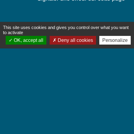
This site uses cookies and gives you control over what you want
Contactez-nous
to activate
OK, accept all
Deny all cookies
Personalize
Commune de Chignin
52 Place de la Mairie - Le Chef Lieu
73800 Chignin - FRANCE
+33 4 79 28 10 12
Contact par formulaire
Accueil du public
Lundi et Jeudi de 16h à 19h.
Vendredi de 9h à 12h.