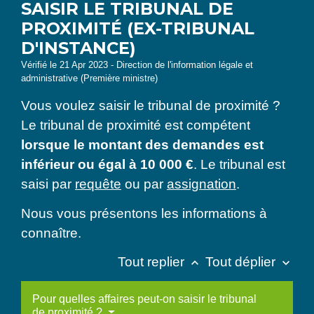
SAISIR LE TRIBUNAL DE
PROXIMITÉ (EX-TRIBUNAL
D'INSTANCE)
Vérifié le 21 Apr 2023 - Direction de l'information légale et
administrative (Première ministre)
Vous voulez saisir le tribunal de proximité ?
Le tribunal de proximité est compétent
lorsque le montant des demandes est
inférieur ou égal à
10 000 €
. Le tribunal est
saisi par
requête
ou par
assignation
.
Nous vous présentons les informations à
connaître.
Tout replier
Tout déplier
keyboard_arrow_up
keyboard_arrow_down
Pour quelles affaires peut-on saisir le tribunal
de proximité ?