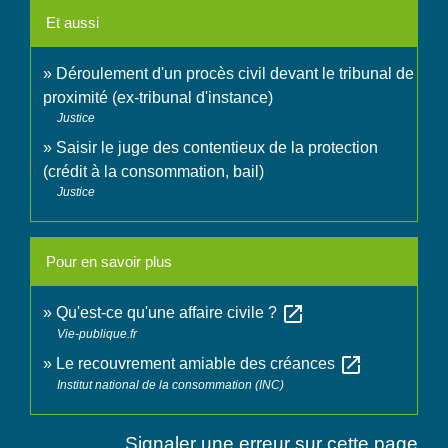
Et aussi
Déroulement d'un procès civil devant le tribunal de
proximité (ex-tribunal d'instance)
Justice
Saisir le juge des contentieux de la protection
(crédit à la consommation, bail)
Justice
Pour en savoir plus
open_in_new
Qu'est-ce qu'une affaire civile ?
Vie-publique.fr
open_in_new
Le recouvrement amiable des créances
Institut national de la consommation (INC)
Signaler une erreur sur cette page