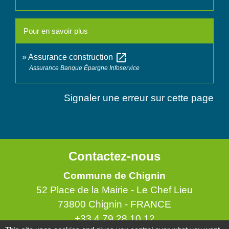
Pour en savoir plus
open_in_new
Assurance construction
Assurance Banque Épargne Infoservice
Signaler une erreur sur cette page
Contactez-nous
Commune de Chignin
52 Place de la Mairie - Le Chef Lieu
73800 Chignin - FRANCE
+33 4 79 28 10 12