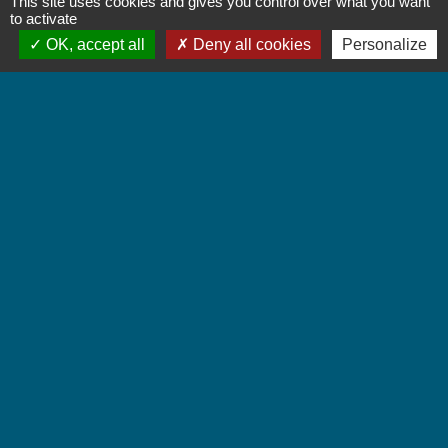
This site uses cookies and gives you control over what you want
Contact par formulaire
to activate
OK, accept all
Deny all cookies
Personalize
Accueil du public
Lundi et Jeudi de 16h à 19h.
Vendredi de 9h à 12h.
Liens
Communauté de Communes Coeur de Savoie
Jumelages
Villarbasse - Italie
Mentions légales
-
Politique de confidentialité
-