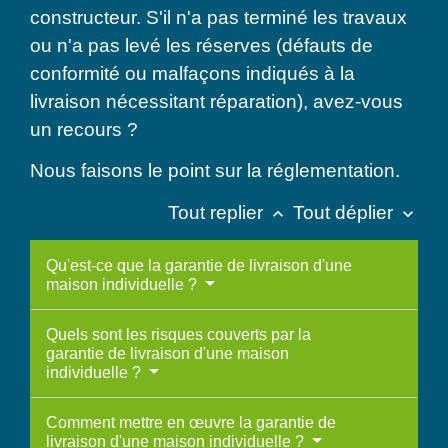
constructeur. S'il n'a pas terminé les travaux
ou n'a pas levé les réserves (défauts de
conformité ou malfaçons indiqués à la
livraison nécessitant réparation), avez-vous
un recours ?
Nous faisons le point sur la réglementation.
Tout replier
Tout déplier
keyboard_arrow_up
keyboard_arrow_down
Qu'est-ce que la garantie de livraison d'une
maison individuelle ?
Quels sont les risques couverts par la
garantie de livraison d'une maison
individuelle ?
Comment mettre en œuvre la garantie de
livraison d'une maison individuelle ?