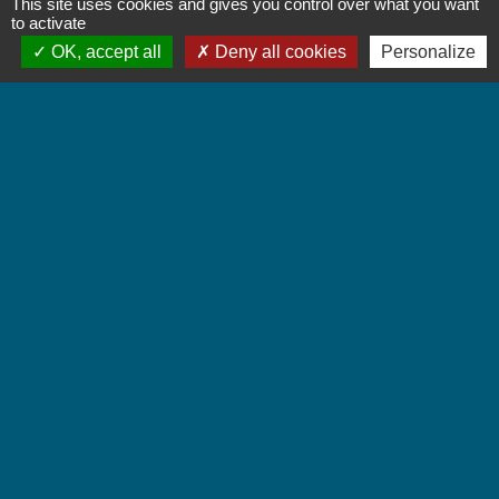
This site uses cookies and gives you control over what you want
Contact par formulaire
to activate
OK, accept all
Deny all cookies
Personalize
Accueil du public
Lundi et Jeudi de 16h à 19h.
Vendredi de 9h à 12h.
Liens
Communauté de Communes Coeur de Savoie
Jumelages
Villarbasse - Italie
Mentions légales
-
Politique de confidentialité
-