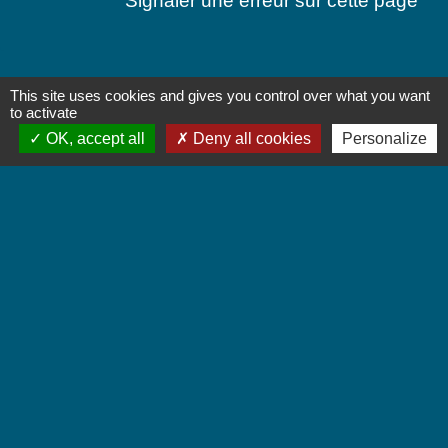
Signaler une erreur sur cette page
This site uses cookies and gives you control over what you want
Contactez-nous
to activate
OK, accept all
Deny all cookies
Personalize
Commune de Chignin
52 Place de la Mairie - Le Chef Lieu
73800 Chignin - FRANCE
+33 4 79 28 10 12
Contact par formulaire
Accueil du public
Lundi et Jeudi de 16h à 19h.
Vendredi de 9h à 12h.