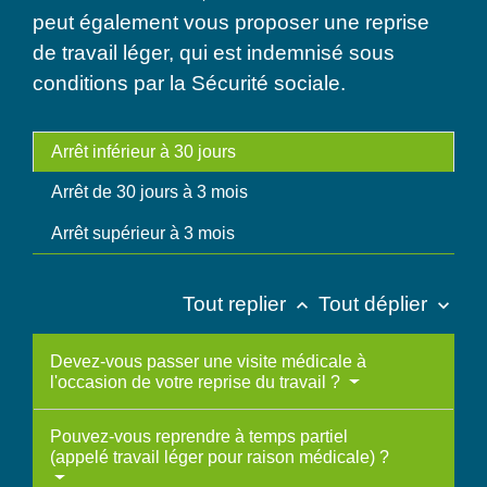
peut également vous proposer une reprise
de travail léger, qui est indemnisé sous
conditions par la Sécurité sociale.
Arrêt inférieur à 30 jours
Arrêt de 30 jours à 3 mois
Arrêt supérieur à 3 mois
Tout replier
Tout déplier
keyboard_arrow_up
keyboard_arrow_down
Devez-vous passer une visite médicale à
l'occasion de votre reprise du travail ?
Pouvez-vous reprendre à temps partiel
(appelé travail léger pour raison médicale) ?