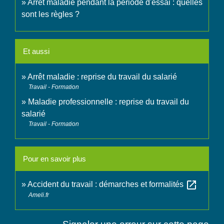
Arrêt maladie pendant la période d'essai : quelles
sont les règles ?
Et aussi
Arrêt maladie : reprise du travail du salarié
Travail - Formation
Maladie professionnelle : reprise du travail du
salarié
Travail - Formation
Pour en savoir plus
open_in_new
Accident du travail : démarches et formalités
Ameli.fr