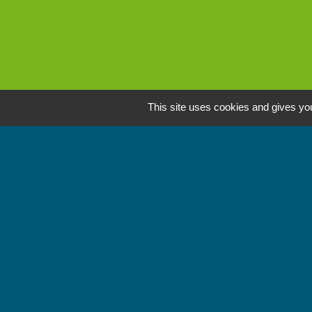
This site uses cookies and gives you
L
Communauté de Comm
Mentions légales
-
Poli