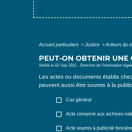
Accueil particuliers
>
Justice
>
Acteurs du m
PEUT-ON OBTENIR UNE C
Vérifié le 02 Sep 2021 - Direction de l'information léga
Les actes ou documents établis chez 
peuvent aussi être soumis à la publi
check_box_outline_blank
Cas général
check_box_outline_blank
Acte conservé aux archives nat
check_box_outline_blank
Acte soumis à publicité foncièr