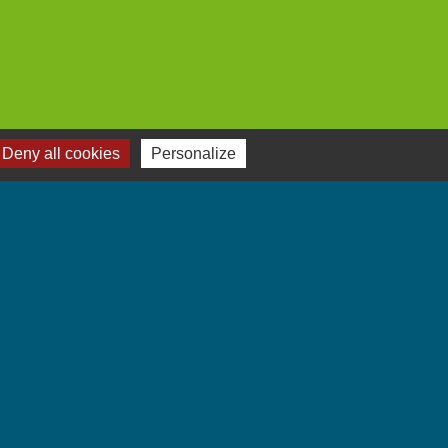
Deny all cookies
Personalize
Jumelages
Villarbasse - Italie
-
Gestion des cookies