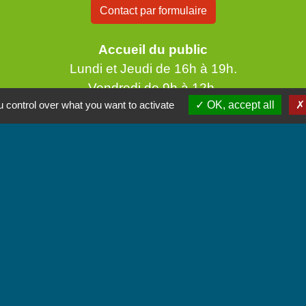
Contact par formulaire
Accueil du public
Lundi et Jeudi de 16h à 19h.
Vendredi de 9h à 12h.
 control over what you want to activate
OK, accept all
iens
unes Coeur de Savoie
tique de confidentialité
-
Accessibilité
-
Plan du site
Site créé en partenariat avec Réseau des Communes