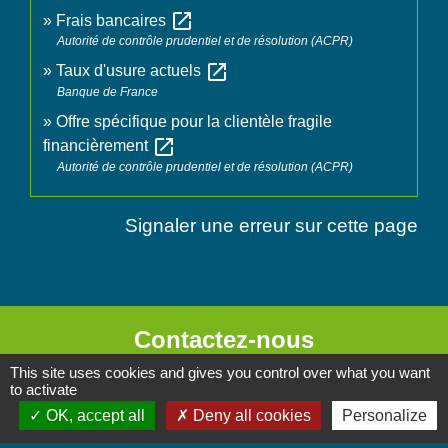
open_in_new
Frais bancaires
Autorité de contrôle prudentiel et de résolution (ACPR)
open_in_new
Taux d'usure actuels
Banque de France
Offre spécifique pour la clientèle fragile
open_in_new
financièrement
Autorité de contrôle prudentiel et de résolution (ACPR)
Signaler une erreur sur cette page
Contactez-nous
This site uses cookies and gives you control over what you want
Commune de Chignin
to activate
52 Place de la Mairie - Le Chef Lieu
OK, accept all
Deny all cookies
Personalize
73800 Chignin - FRANCE