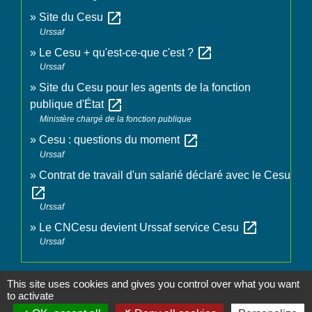
open_in_new
Site du Cesu
Urssaf
open_in_new
Le Cesu + qu'est-ce-que c'est ?
Urssaf
Site du Cesu pour les agents de la fonction
open_in_new
publique d'État
Ministère chargé de la fonction publique
open_in_new
Cesu : questions du moment
Urssaf
Contrat de travail d'un salarié déclaré avec le Cesu
open_in_new
Urssaf
open_in_new
Le CNCesu devient Urssaf service Cesu
Urssaf
Signaler une erreur sur cette page
This site uses cookies and gives you control over what you want
to activate