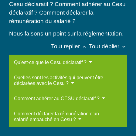
Cesu déclaratif ? Comment adhérer au Cesu
déclaratif ? Comment déclarer la
rémunération du salarié ?
Nous faisons un point sur la réglementation.
Tout replier
Tout déplier
keyboard_arrow_up
keyboard_arrow_down
Qu'est-ce que le Cesu déclaratif ?
Quelles sont les activités qui peuvent être
déclarées avec le Cesu ?
Comment adhérer au CESU déclaratif ?
Comment déclarer la rémunération d'un
salarié embauché en Cesu ?