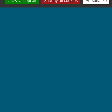
OK, accept all
Deny all cookies
Personalize
Contactez-nous
Commune de Chignin
52 Place de la Mairie - Le Chef Lieu
73800 Chignin - FRANCE
+33 4 79 28 10 12
Contact par formulaire
Accueil du public
Lundi et Jeudi de 16h à 19h.
Vendredi de 9h à 12h.