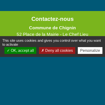
Contactez-nous
Commune de Chignin
52 Place de la Mairie - Le Chef Lieu
73800 Chignin - FRANCE
This site uses cookies and gives you control over what you want
to activate
+33 4 79 28 10 12
OK, accept all
Deny all cookies
Personalize
Contact par formulaire
Accueil du public
Lundi et Jeudi de 16h à 19h.
Vendredi de 9h à 12h.