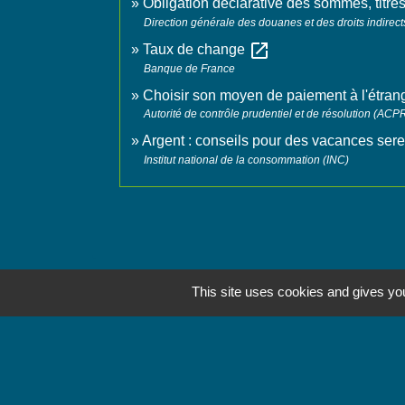
Obligation déclarative des sommes, titre
Direction générale des douanes et des droits indirect
open_in_new
Taux de change
Banque de France
Choisir son moyen de paiement à l'étran
Autorité de contrôle prudentiel et de résolution (ACP
Argent : conseils pour des vacances sere
Institut national de la consommation (INC)
This site uses cookies and gives you