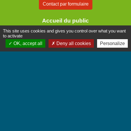
Contact par formulaire
Accueil du public
Lundi et Jeudi de 16h à 19h.
This site uses cookies and gives you control over what you want
to activate
Vendredi de 9h à 12h.
OK, accept all
Deny all cookies
Personalize
Liens
Communauté de Communes Coeur de Savoie
Jumelages
Villarbasse - Italie
Mentions légales
-
Politique de confidentialité
-