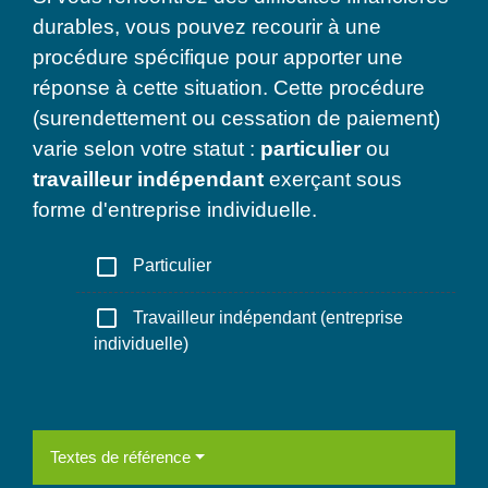
durables, vous pouvez recourir à une
procédure spécifique pour apporter une
réponse à cette situation. Cette procédure
(surendettement ou cessation de paiement)
varie selon votre statut :
particulier
ou
travailleur indépendant
exerçant sous
forme d'entreprise individuelle.
check_box_outline_blank
Particulier
check_box_outline_blank
Travailleur indépendant (entreprise
individuelle)
Textes de référence