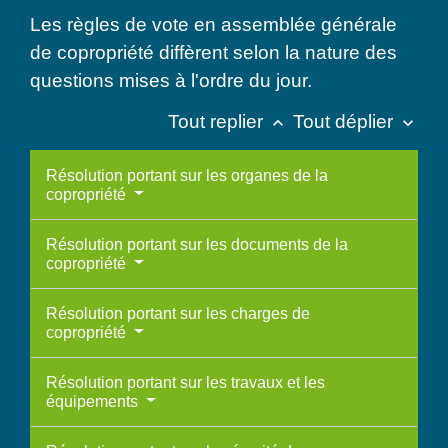
Les règles de vote en assemblée générale
de copropriété diffèrent selon la nature des
questions mises à l'ordre du jour.
Tout replier
Tout déplier
keyboard_arrow_up
keyboard_arrow_down
Résolution portant sur les organes de la
copropriété
Résolution portant sur les documents de la
copropriété
Résolution portant sur les charges de
copropriété
Résolution portant sur les travaux et les
équipements