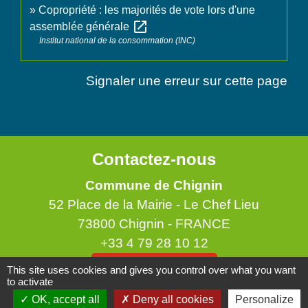
Copropriété : les majorités de vote lors d'une
open_in_new
assemblée générale
Institut national de la consommation (INC)
Signaler une erreur sur cette page
Contactez-nous
Commune de Chignin
52 Place de la Mairie - Le Chef Lieu
73800 Chignin - FRANCE
+33 4 79 28 10 12
Contact par formulaire
This site uses cookies and gives you control over what you want
to activate
OK, accept all
Deny all cookies
Personalize
Accueil du public