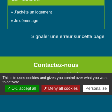
J'achète un logement
Je déménage
Signaler une erreur sur cette page
Contactez-nous
Commune de Chignin
This site uses cookies and gives you control over what you want
52 Place de la Mairie - Le Chef Lieu
to activate
73800 Chignin - FRANCE
OK, accept all
Deny all cookies
Personalize
+33 4 79 28 10 12
Contact par formulaire