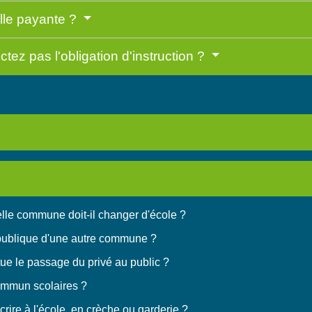
-elle payante ?
tez pas l'obligation d'instruction ?
le commune doit-il changer d'école ?
e publique d'une autre commune ?
tue le passage du privé au public ?
ommun scolaires ?
scrire à l'école, en crèche ou garderie ?