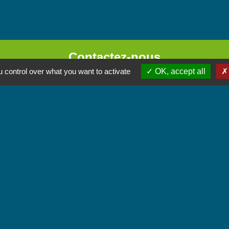
Contactez-nous
 control over what you want to activate
OK, accept all
Commune de Chignin
52 Place de la Mairie - Le Chef Lieu
73800 Chignin - FRANCE
+33 4 79 28 10 12
Contact par formulaire
Accueil du public
Lundi et Jeudi de 16h à 19h.
Vendredi de 9h à 12h.