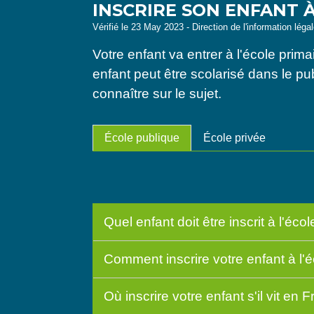
INSCRIRE SON ENFANT À
Vérifié le 23 May 2023 - Direction de l'information léga
Votre enfant va entrer à l'école pri
enfant peut être scolarisé dans le pub
connaître sur le sujet.
École publique
École privée
Quel enfant doit être inscrit à l'éco
Comment inscrire votre enfant à l'
Où inscrire votre enfant s'il vit en