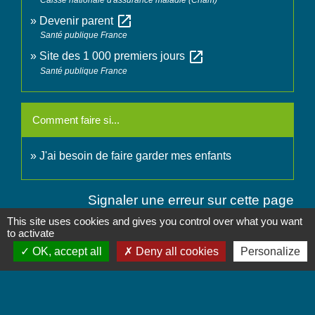
open_in_new
Devenir parent
Santé publique France
open_in_new
Site des 1 000 premiers jours
Santé publique France
Comment faire si...
J'ai besoin de faire garder mes enfants
Signaler une erreur sur cette page
This site uses cookies and gives you control over what you want
to activate
OK, accept all
Deny all cookies
Personalize
Contactez-nous
Commune de Chignin