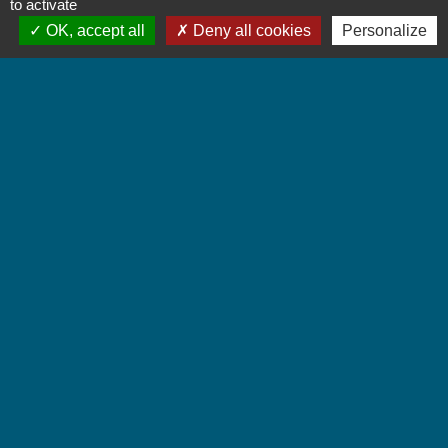
to activate
OK, accept all
Deny all cookies
Personalize
Accueil du public
Lundi et Jeudi de 16h à 19h.
Vendredi de 9h à 12h.
Liens
Communauté de Communes Coeur de Savoie
Jumelages
Villarbasse - Italie
Mentions légales
-
Politique de confidentialité
-