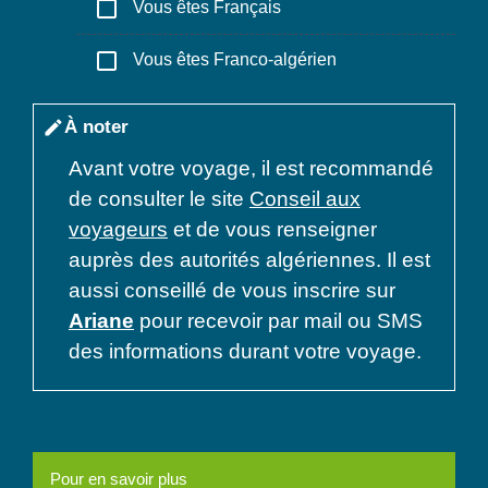
check_box_outline_blank
Vous êtes Français
check_box_outline_blank
Vous êtes Franco-algérien
À noter
edit
Avant votre voyage, il est recommandé
de consulter le site
Conseil aux
voyageurs
et de vous renseigner
auprès des autorités algériennes. Il est
aussi conseillé de vous inscrire sur
Ariane
pour recevoir par mail ou SMS
des informations durant votre voyage.
Pour en savoir plus