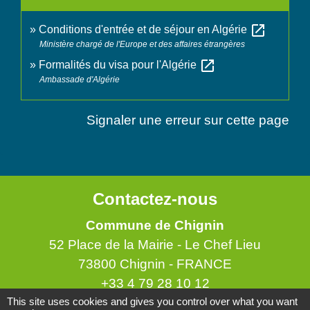
open_in_new
Conditions d'entrée et de séjour en Algérie
Ministère chargé de l'Europe et des affaires étrangères
open_in_new
Formalités du visa pour l'Algérie
Ambassade d'Algérie
Signaler une erreur sur cette page
Contactez-nous
Commune de Chignin
52 Place de la Mairie - Le Chef Lieu
73800 Chignin - FRANCE
+33 4 79 28 10 12
This site uses cookies and gives you control over what you want
Contact par formulaire