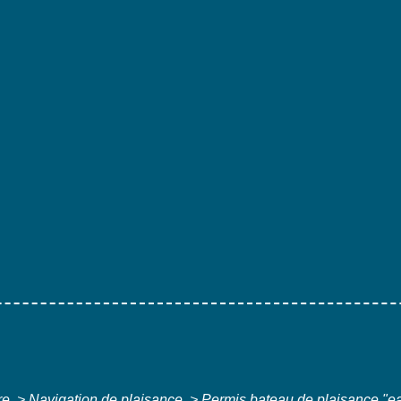
ure
>
Navigation de plaisance
>
Permis bateau de plaisance "eau