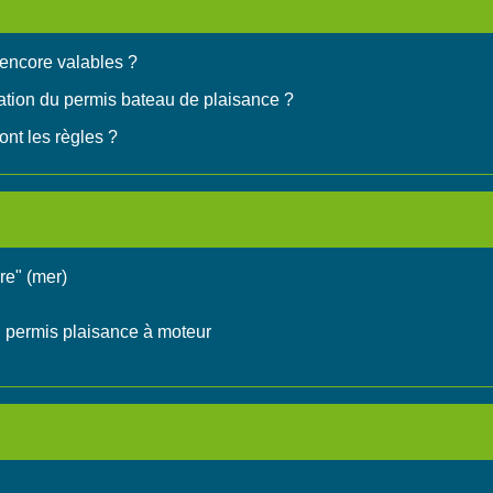
 encore valables ?
ration du permis bateau de plaisance ?
ont les règles ?
re" (mer)
u permis plaisance à moteur