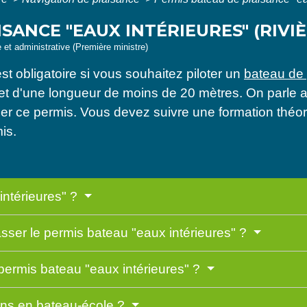
SANCE "EAUX INTÉRIEURES" (RIVIÈ
e et administrative (Première ministre)
st obligatoire si vous souhaitez piloter un
bateau de
 et d'une longueur de moins de 20 mètres. On parle 
r ce permis. Vous devez suivre une formation théor
is.
intérieures" ?
asser le permis bateau "eaux intérieures" ?
permis bateau "eaux intérieures" ?
ons en bateau-école ?