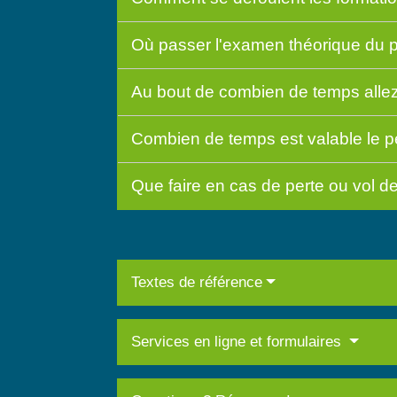
Où passer l'examen théorique du p
Au bout de combien de temps allez
Combien de temps est valable le p
Que faire en cas de perte ou vol d
Textes de référence
Services en ligne et formulaires