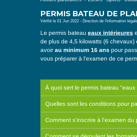
PERMIS BATEAU DE PLAI
Vérifié le 01 Jun 2022 - Direction de l'information légal
Le permis bateau
eaux intérieures
e
de plus de 4,5 kilowatts (6 chevaux)
avoir
au minimum 16 ans
pour passe
vous préparer à l'examen de ce perm
À quoi sert le permis bateau "eaux 
Quelles sont les conditions pour p
Comment s'inscrire à l'examen du 
Comment se déroulent les formati