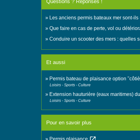
Questions ? Réponses !
Les anciens permis bateaux mer sont-ils
Que faire en cas de perte, vol ou détério
Conduire un scooter des mers : quelles s
Et aussi
Permis bateau de plaisance option "côtiè
Loisirs - Sports - Culture
Extension hauturière (eaux maritimes) d
Loisirs - Sports - Culture
Pour en savoir plus
open_in_new
Permis plaisance