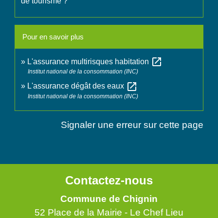
de tourisme ?
Pour en savoir plus
open_in_new
L'assurance multirisques habitation
Institut national de la consommation (INC)
open_in_new
L'assurance dégât des eaux
Institut national de la consommation (INC)
Signaler une erreur sur cette page
Contactez-nous
Commune de Chignin
52 Place de la Mairie - Le Chef Lieu