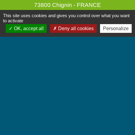
73800 Chignin - FRANCE
+33 4 79 28 10 12
This site uses cookies and gives you control over what you want
to activate
Contact par formulaire
OK, accept all
Deny all cookies
Personalize
Accueil du public
Lundi et Jeudi de 16h à 19h.
Vendredi de 9h à 12h.
Liens
Communauté de Communes Coeur de Savoie
Jumelages