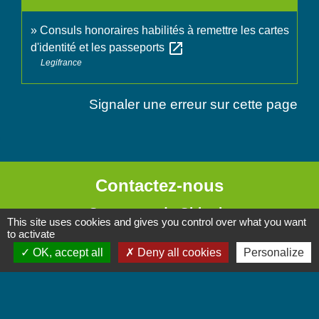
Consuls honoraires habilités à remettre les cartes
open_in_new
d'identité et les passeports
Legifrance
Signaler une erreur sur cette page
Contactez-nous
Commune de Chignin
This site uses cookies and gives you control over what you want
52 Place de la Mairie - Le Chef Lieu
to activate
73800 Chignin - FRANCE
OK, accept all
Deny all cookies
Personalize
+33 4 79 28 10 12
Contact par formulaire