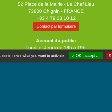
52 Place de la Mairie - Le Chef Lieu
73800 Chignin - FRANCE
+33 4 79 28 10 12
Contact par formulaire
Accueil du public
Lundi et Jeudi de 16h à 19h.
Vendredi de 9h à 12h.
 control over what you want to activate
OK, accept all
iens
unes Coeur de Savoie