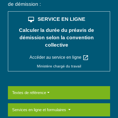
de démission :
desktop_mac
SERVICE EN LIGNE
Calculer la durée du préavis de
démission selon la convention
collective
open_in_new
Accéder au service en ligne
Ministère chargé du travail
Textes de référence
Services en ligne et formulaires