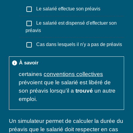
check_box_outline_blank
Le salarié effectue son préavis
check_box_outline_blank
Le salarié est dispensé d'effectuer son
préavis
check_box_outline_blank
Cas dans lesquels il n'y a pas de préavis
À savoir
info
certaines
conventions collectives
prévoient que le salarié est libéré de
son préavis lorsqu’il a
trouvé
un autre
emploi.
Un simulateur permet de calculer la durée du
préavis que le salarié doit respecter en cas