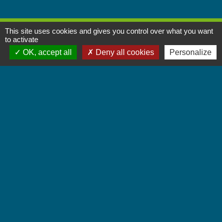
This site uses cookies and gives you control over what you want
Contactez-nous
to activate
OK, accept all
Deny all cookies
Personalize
Commune de Chignin
52 Place de la Mairie - Le Chef Lieu
73800 Chignin - FRANCE
+33 4 79 28 10 12
Contact par formulaire
Accueil du public
Lundi et Jeudi de 16h à 19h.
Vendredi de 9h à 12h.