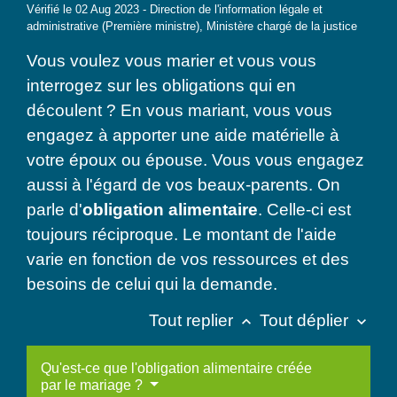
Vérifié le 02 Aug 2023 - Direction de l'information légale et
administrative (Première ministre), Ministère chargé de la justice
Vous voulez vous marier et vous vous
interrogez sur les obligations qui en
découlent ? En vous mariant, vous vous
engagez à apporter une aide matérielle à
votre époux ou épouse. Vous vous engagez
aussi à l'égard de vos beaux-parents. On
parle d'
obligation alimentaire
. Celle-ci est
toujours réciproque. Le montant de l'aide
varie en fonction de vos ressources et des
besoins de celui qui la demande.
Tout replier
Tout déplier
keyboard_arrow_up
keyboard_arrow_down
Qu'est-ce que l'obligation alimentaire créée
par le mariage ?