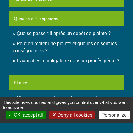
Questions ? Réponses !
Que se passe-t-il après un dépôt de plainte ?
Peut-on retirer une plainte et quelles en sont les
conséquences ?
L'avocat est-il obligatoire dans un procès pénal ?
Et aussi
Plainte avec constitution de partie civile
This site uses cookies and gives you control over what you want
Justice
to activate
Citation directe
OK, accept all
Deny all cookies
Personalize
Justice