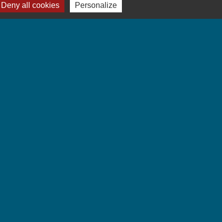
Deny all cookies
Personalize
Jumelages
Villarbasse - Italie
-
Gestion des cookies