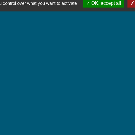
52 Place de la Mairie - Le Chef Lieu
 control over what you want to activate
OK, accept all
73800 Chignin - FRANCE
+33 4 79 28 10 12
Contact par formulaire
Accueil du public
Lundi et Jeudi de 16h à 19h.
Vendredi de 9h à 12h.
iens
unes Coeur de Savoie
tique de confidentialité
-
Accessibilité
-
Plan du site