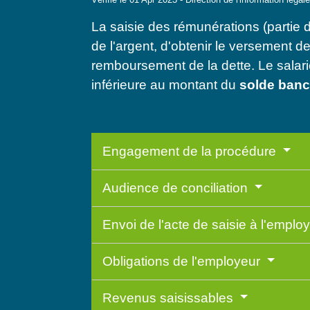
La saisie des rémunérations (partie 
de l'argent, d'obtenir le versement d
remboursement de la dette. Le salari
inférieure au montant du
solde banca
Engagement de la procédure
Audience de conciliation
Envoi de l'acte de saisie à l'emplo
Obligations de l'employeur
Revenus saisissables