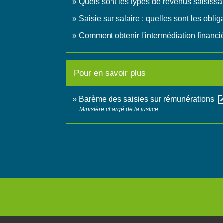
Quels sont les types de revenus saisissa
Saisie sur salaire : quelles sont les obli
Comment obtenir l'intermédiation financi
Pour en savoir plus
open_i
Barème des saisies sur rémunérations
Ministère chargé de la justice