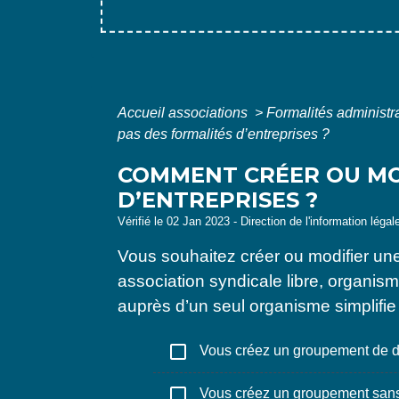
Accueil associations
>
Formalités administr
pas des formalités d’entreprises ?
COMMENT CRÉER OU MOD
D’ENTREPRISES ?
Vérifié le 02 Jan 2023 - Direction de l'information légal
Vous souhaitez créer ou modifier une 
association syndicale libre, organism
auprès d’un seul organisme simplifie 
check_box_outline_blank
Vous créez un groupement de droi
check_box_outline_blank
Vous créez un groupement sans 