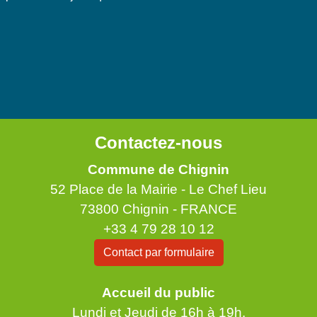
Contactez-nous
Commune de Chignin
52 Place de la Mairie - Le Chef Lieu
73800 Chignin - FRANCE
+33 4 79 28 10 12
Contact par formulaire
Accueil du public
Lundi et Jeudi de 16h à 19h.