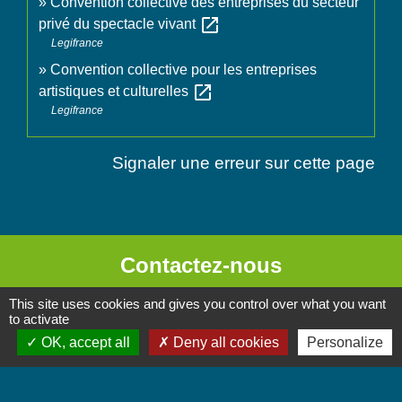
Convention collective des entreprises du secteur
open_in_new
privé du spectacle vivant
Legifrance
Convention collective pour les entreprises
open_in_new
artistiques et culturelles
Legifrance
Signaler une erreur sur cette page
Contactez-nous
Commune de Chignin
This site uses cookies and gives you control over what you want
to activate
52 Place de la Mairie - Le Chef Lieu
OK, accept all
Deny all cookies
Personalize
73800 Chignin - FRANCE
+33 4 79 28 10 12