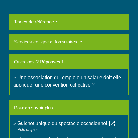
Textes de référence
Services en ligne et formulaires
Questions ? Réponses !
Une association qui emploie un salarié doit-elle
appliquer une convention collective ?
Pour en savoir plus
open_in_new
Guichet unique du spectacle occasionnel
Pôle emploi