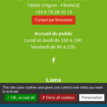
73800 Chignin - FRANCE
+33 4 79 28 10 12
Contact par formulaire
Accueil du public
Lundi et Jeudi de 16h à 19h.
Vendredi de 9h à 12h.
Liens
This site uses cookies and gives you control over what you want
Communauté de Communes Coeur de Savoie
to activate
OK, accept all
Deny all cookies
Personalize
Jumelages